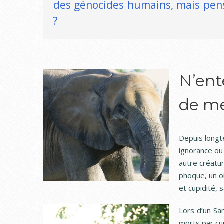
des génocides humains, mais pen
?
N’ent
de me
Depuis longt
ignorance ou 
autre créatur
phoque, un o
et cupidité, 
Lors d’un Sam
morts par cup