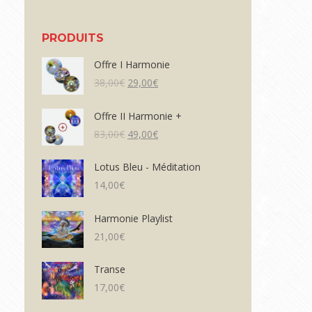
PRODUITS
Offre I Harmonie
Le
Le
38,00
€
29,00
€
prix
prix
initial
actuel
Offre II Harmonie +
était :
est :
Le
Le
83,00
€
49,00
€
38,00€.
29,00€.
prix
prix
initial
actuel
Lotus Bleu - Méditation
était :
est :
14,00
€
83,00€.
49,00€.
Harmonie Playlist
21,00
€
Transe
17,00
€