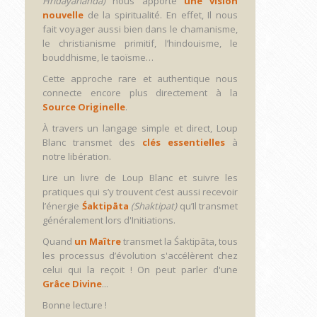
Hridayananda)
nous apporte
une vision
nouvelle
de la spiritualité. En effet, Il nous
fait voyager aussi bien dans le chamanisme,
le christianisme primitif, l’hindouisme, le
bouddhisme, le taoïsme…
Cette approche rare et authentique nous
connecte encore plus directement à la
Source Originelle
.
À travers un langage simple et direct, Loup
Blanc transmet des
clés essentielles
à
notre libération.
Lire un livre de Loup Blanc et suivre les
pratiques qui s’y trouvent c’est aussi recevoir
l’énergie
Śaktipāta
(Shaktipat)
qu’Il transmet
généralement lors d'Initiations.
Quand
un Maître
transmet la Śaktipāta, tous
les processus d’évolution s'accélèrent chez
celui qui la reçoit ! On peut parler d'une
Grâce Divine
...
Bonne lecture !