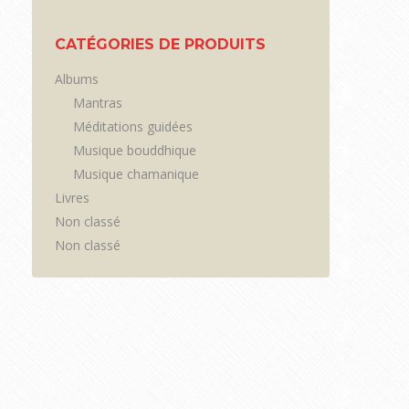
CATÉGORIES DE PRODUITS
Albums
Mantras
Méditations guidées
Musique bouddhique
Musique chamanique
Livres
Non classé
Non classé