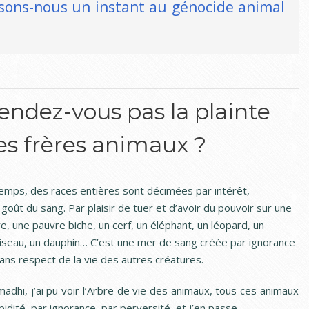
sons-nous un instant au génocide animal
endez-vous pas la plainte
s frères animaux ?
emps, des races entières sont décimées par intérêt,
goût du sang. Par plaisir de tuer et d’avoir du pouvoir sur une
e, une pauvre biche, un cerf, un éléphant, un léopard, un
iseau, un dauphin… C’est une mer de sang créée par ignorance
sans respect de la vie des autres créatures.
adhi, j’ai pu voir l’Arbre de vie des animaux, tous ces animaux
idité, par ignorance, par perversité, et j’en passe…