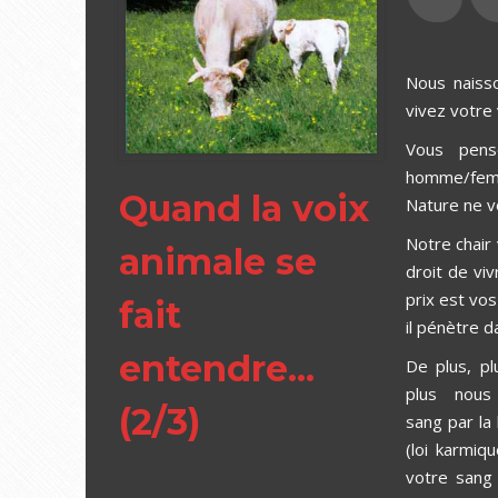
Nous naisso
vivez votre 
Vous pens
homme/femme
Quand la voix
Nature ne v
Notre chair
animale se
droit de vi
prix est vo
fait
il pénètre d
entendre...
De plus, pl
plus nous
(2/3)
sang par la 
(loi karmiq
votre sang 