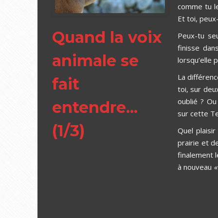
comme tu le
Et toi, peux
Quand la voix
Peux-tu seu
finisse dan
animale se
lorsqu’elle 
La différenc
fait
toi, sur deu
oublié ? Ou
entendre...
sur cette T
(1/3)
Quel plaisi
prairie et 
finalement l
à nouveau
«