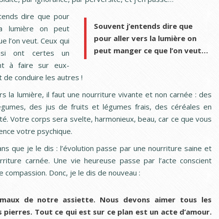
tends dire que pour
Souvent j’entends dire que
la lumière on peut
pour aller vers la lumière on
e l’on veut. Ceux qui
peut manger ce que l’on veut…
nsi ont certes un
nt à faire sur eux-
de conduire les autres !
rs la lumière, il faut une nourriture vivante et non carnée : des
légumes, des jus de fruits et légumes frais, des céréales en
ité. Votre corps sera svelte, harmonieux, beau, car ce que vous
ence votre psychique.
ans que je le dis : l’évolution passe par une nourriture saine et
riture carnée. Une vie heureuse passe par l’acte conscient
e compassion. Donc, je le dis de nouveau :
imaux de notre assiette. Nous devons aimer tous les
es pierres. Tout ce qui est sur ce plan est un acte d’amour.