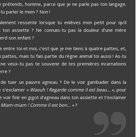
 prétends, homme, parce que je ne parle pas ton langage.
-tu parler le mien ? Non !
lement ressentir lorsque tu enlèves mon petit pour qu’il
s ton assiette ? Ne connais-tu pas la douleur d’une mère
perd son enfant ?
e entre toi et moi, c’est que je me tiens à quatre pattes, et,
x pattes, mais tu fais partie du règne animal toi aussi ! As-tu
 ne veux-tu pas te souvenir de tes premières incarnations
erre ?
r de tuer un pauvre agneau ? De le voir gambader dans la
de s’exclamer
« Waouh ! Regarde comme il est beau… »
, pour
e voir finir en gigot d’agneau dans ton assiette et t’exclamer
 Miam-miam ! Comme il est bon… »
?