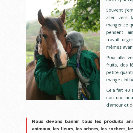
Souvent j’en
aller vers 
manger ce qu
pensent ai
travail urge
mêmes avant 
Pour aller ve
fruits, des 
petite quant
mangez influ
Cela fait 40 
non une nour
d’amour et d
Nous devons bannir tous les produits an
animaux, les fleurs, les arbres, les rochers, l