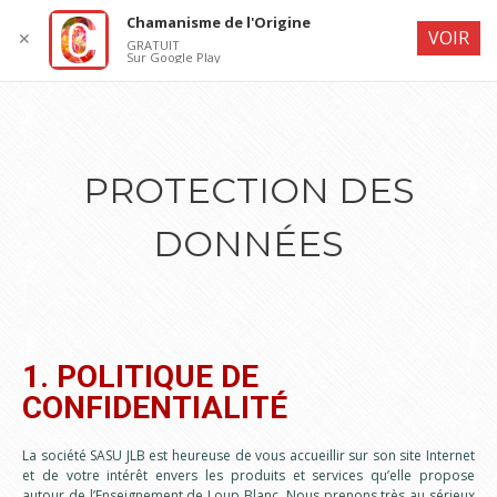
Chamanisme de l'Origine
VOIR
✕
GRATUIT
Sur Google Play
PROTECTION DES
DONNÉES
1. POLITIQUE DE
CONFIDENTIALITÉ
La société SASU JLB est heureuse de vous accueillir sur son site Internet
et de votre intérêt envers les produits et services qu’elle propose
autour de l’Enseignement de Loup Blanc. Nous prenons très au sérieux