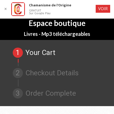
Chamanisme de l'Origine
VOIR
✕
GRATUIT
Sur Google Play
Espace boutique
Vous êtes ici :
Livres - Mp3 téléchargeables
1
Your Cart
2
Checkout Details
3
Order Complete