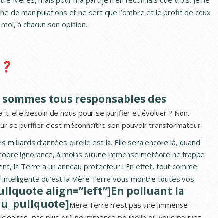
tre Mères, mais pour ma part je n’en reconnais que trois. Je ne
ine de manipulations et ne sert que l’ombre et le profit de ceux
e moi, à chacun son opinion.
 ?
s sommes tous responsables des
-t-elle besoin de nous pour se purifier et évoluer ? Non.
r se purifier c’est méconnaître son pouvoir transformateur.
s milliards d’années qu’elle est là. Elle sera encore là, quand
 propre ignorance, à moins qu’une immense météore ne frappe
ent, la Terre a un anneau protecteur ! En effet, tout comme
té intelligente qu’est la Mère Terre vous montre toutes vos
ullquote align=”left”]En polluant la
su_pullquote]
Mère Terre n’est pas une immense
ucléaires, pas plus qu’une immense poubelle où vous pouvez