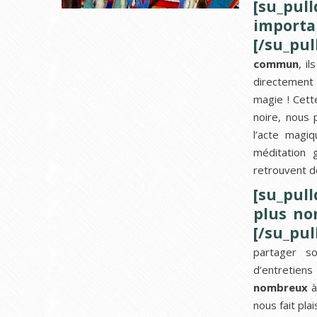
[su_pul
importa
[/su_pul
commun
, i
directement 
magie ! Cett
noire, nous 
l’acte magi
méditation 
retrouvent d
[su_pull
plus no
[/su_pul
partager so
d’entretien
nombreux
à
nous fait plai