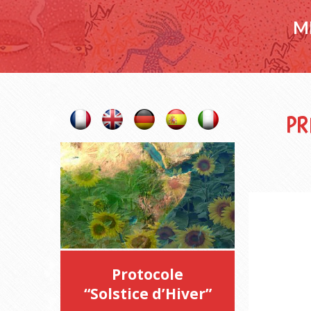
M
PR
Protocole
“Solstice d’Hiver”