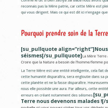
Comme le dit si bien Sathya Sai Baba nous avons qua
reconnais pas la Mère patrie, car cette Mère est ple
qui vous dirigent. Mais ce qui est dit ici n’engage qu
Pourquoi prendre soin de la Terre
[su_pullquote align=”right”]Nou
séismes[/su_pullquote]
La Mère Terre a
Croire que la Nature a besoin de l’homme/femme pou
La Terre Mère est une entité intelligente, cela fait de
cette humanité disparaîtra, sera engloutie dans sa
cette planète et ne la fasse disparaître. Heureusem
nous elle possède une aura. Par ailleurs, cette enti
[su_p
erreurs en créant notamment des séismes.
Terre nous devenons malades ![/
poubelle où vous pouvez stoker tous vos déchets n