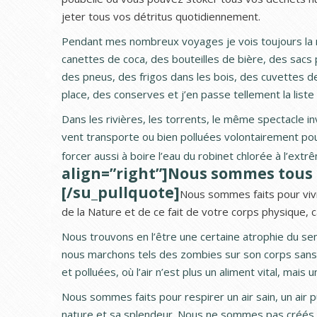
jeter tous vos détritus quotidiennement.
Pendant mes nombreux voyages je vois toujours la m
canettes de coca, des bouteilles de bière, des sacs p
des pneus, des frigos dans les bois, des cuvettes d
place, des conserves et j’en passe tellement la liste
Dans les rivières, les torrents, le même spectacle i
vent transporte ou bien polluées volontairement pou
forcer aussi à boire l’eau du robinet chlorée à l’ex
align=”right”]Nous sommes tous f
[/su_pullquote]
Nous sommes faits pour vivr
de la Nature et de ce fait de votre corps physique, c
Nous trouvons en l’être une certaine atrophie du se
nous marchons tels des zombies sur son corps sans p
et polluées, où l’air n’est plus un aliment vital, mais 
Nous sommes faits pour respirer un air sain, un air
nature et sa splendeur. Nous ne sommes pas créés p