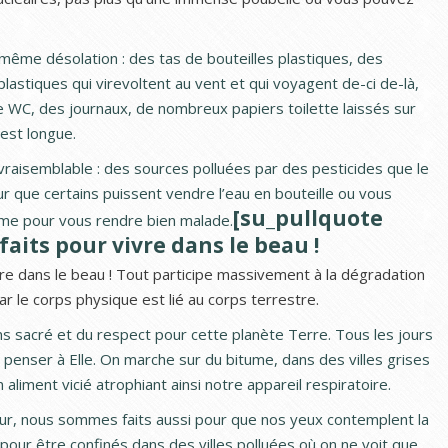
ême désolation : des tas de bouteilles plastiques, des
lastiques qui virevoltent au vent et qui voyagent de-ci de-là,
e WC, des journaux, de nombreux papiers toilette laissés sur
 est longue.
nvraisemblable : des sources polluées par des pesticides que le
r que certains puissent vendre l’eau en bouteille ou vous
[su_pullquote
trême pour vous rendre bien malade.
aits pour vivre dans le beau !
e dans le beau ! Tout participe massivement à la dégradation
ar le corps physique est lié au corps terrestre.
ns sacré et du respect pour cette planète Terre. Tous les jours
enser à Elle. On marche sur du bitume, dans des villes grises
un aliment vicié atrophiant ainsi notre appareil respiratoire.
 pur, nous sommes faits aussi pour que nos yeux contemplent la
our être confinés dans des villes polluées où on ne voit que