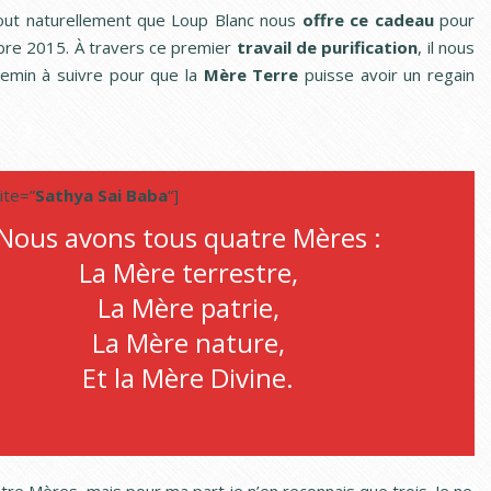
out naturellement que Loup Blanc nous
offre ce cadeau
pour
re 2015. À travers ce premier
travail de purification
, il nous
emin à suivre pour que la
Mère Terre
puisse avoir un regain
ite=”
Sathya Sai Baba
“]
Nous avons tous quatre Mères :
La Mère terrestre,
La Mère patrie,
La Mère nature,
Et la Mère Divine.
]