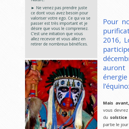
► Ne venez pas prendre juste
ce dont vous avez besoin pour
valoriser votre ego. Ce qui va se
Pour no
passer est très important et je
désire que vous le compreniez.
purifica
C’est une initiation que vous
2016, L
allez recevoir et vous allez en
retirer de nombreux bénéfices.
partici
décembr
auront
énergi
l’équin
Mais avant
vous devrez s
du
solstice 
partie le jou