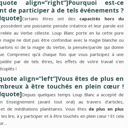
lquote align=”right”]Pourquoi est-ce
nt de participer à de tels événements ?
lquote]
Certains êtres ont des
capacités hors du
ls possèdent une puissante pensée créatrice et leur parole est
reliée au Verbe céleste. Loup Blanc porte en lui cette pure
e magie ne doit pas être confondue avec la magie blanche ou
parlons ici de la magie du Verbe, la pensée/parole qui donne
que. Comprenez qu’à chaque fois que vous participez à une
guidée par de tels êtres, les effets de votre travail s’en
écuplés !
quote align=”left”]Vous êtes de plus en
mbreux à être touchés en plein cœur !
lquote]
Depuis quelques temps Loup Blanc a accepté de
n Enseignement (avant tout oral) au travers d’articles,
s et de méditations planétaires. Vous êtes
de plus en plus
 les lire, à y participer et à être touchés en plein cœur ! Et cela
sir…