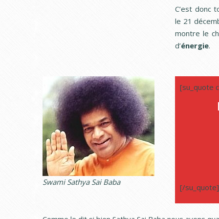
C’est donc t
le 21 décemb
montre le ch
d’
énergie
.
[su_quote c
Swami Sathya Sai Baba
[/su_quote