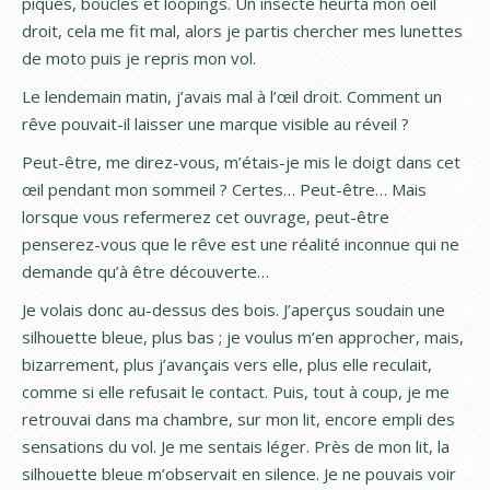
piqués, boucles et loopings. Un insecte heurta mon oeil
droit, cela me fit mal, alors je partis chercher mes lunettes
de moto puis je repris mon vol.
Le lendemain matin, j’avais mal à l’œil droit. Comment un
rêve pouvait-il laisser une marque visible au réveil ?
Peut-être, me direz-vous, m’étais-je mis le doigt dans cet
œil pendant mon sommeil ? Certes… Peut-être… Mais
lorsque vous refermerez cet ouvrage, peut-être
penserez-vous que le rêve est une réalité inconnue qui ne
demande qu’à être découverte…
Je volais donc au-dessus des bois. J’aperçus soudain une
silhouette bleue, plus bas ; je voulus m’en approcher, mais,
bizarrement, plus j’avançais vers elle, plus elle reculait,
comme si elle refusait le contact. Puis, tout à coup, je me
retrouvai dans ma chambre, sur mon lit, encore empli des
sensations du vol. Je me sentais léger. Près de mon lit, la
silhouette bleue m’observait en silence. Je ne pouvais voir