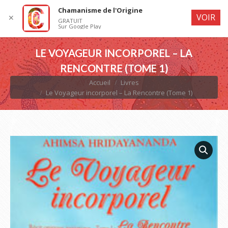
Chamanisme de l'Origine
VOIR
✕
GRATUIT
Sur Google Play
LE VOYAGEUR INCORPOREL – LA
RENCONTRE (TOME 1)
Vous êtes ici :
Accueil
Livres
Le Voyageur incorporel – La Rencontre (Tome 1)