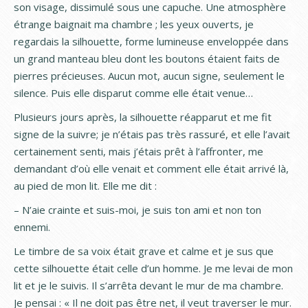
son visage, dissimulé sous une capuche. Une atmosphère
étrange baignait ma chambre ; les yeux ouverts, je
regardais la silhouette, forme lumineuse enveloppée dans
un grand manteau bleu dont les boutons étaient faits de
pierres précieuses. Aucun mot, aucun signe, seulement le
silence. Puis elle disparut comme elle était venue…
Plusieurs jours après, la silhouette réapparut et me fit
signe de la suivre; je n’étais pas très rassuré, et elle l’avait
certainement senti, mais j’étais prêt à l’affronter, me
demandant d’où elle venait et comment elle était arrivé là,
au pied de mon lit. Elle me dit :
– N’aie crainte et suis-moi, je suis ton ami et non ton
ennemi.
Le timbre de sa voix était grave et calme et je sus que
cette silhouette était celle d’un homme. Je me levai de mon
lit et je le suivis. Il s’arrêta devant le mur de ma chambre.
Je pensai : « Il ne doit pas être net, il veut traverser le mur.