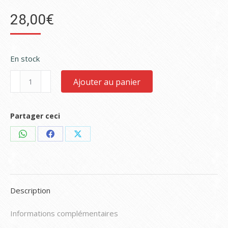
28,00
€
En stock
quantité
Ajouter au panier
de
Le
Voyageur
Partager ceci
incorporel
-
Share
Share
Share
La
on
on
on
Rencontre
WhatsApp
Facebook
X
(Tome
1)
Description
Informations complémentaires