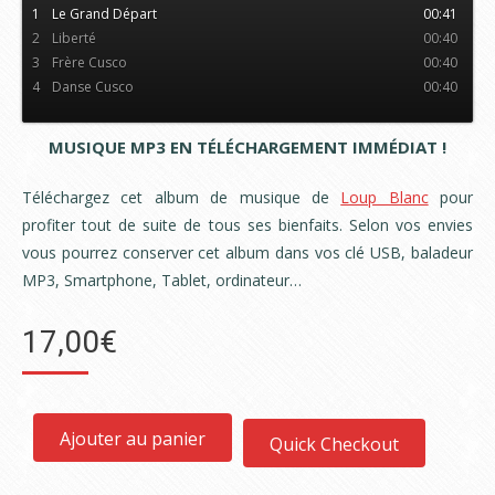
1
Le Grand Départ
00:41
2
Liberté
00:40
3
Frère Cusco
00:40
4
Danse Cusco
00:40
MUSIQUE MP3 EN TÉLÉCHARGEMENT IMMÉDIAT !
Téléchargez cet album de musique de
Loup Blanc
pour
profiter tout de suite de tous ses bienfaits. Selon vos envies
vous pourrez conserver cet album dans vos clé USB, baladeur
MP3, Smartphone, Tablet, ordinateur…
17,00
€
Ajouter au panier
Quick Checkout