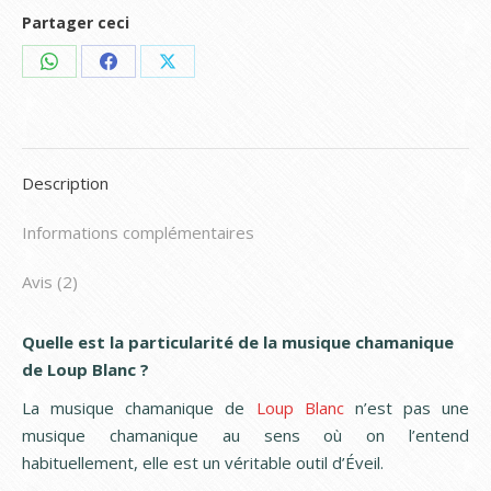
Partager ceci
Share
Share
Share
on
on
on
WhatsApp
Facebook
X
Description
Informations complémentaires
Avis (2)
Quelle est la particularité de la musique chamanique
de Loup Blanc ?
La musique chamanique de
Loup Blanc
n’est pas une
musique chamanique au sens où on l’entend
habituellement, elle est un véritable outil d’Éveil.