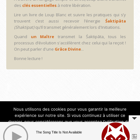
des
clés essentielles
à notre libération.
Lire un livre de Loup Blanc et suivre les pratiques qui s’y
trouvent c’est aussi recevoir l’énergie
Śaktipāta
(Shaktipat)
qu’Il transmet généralement lors d'Initiations.
Quand
un Maître
transmet la Śaktipāta, tous les
processus d’évolution s'accélèrent chez celui qui la reçoit !
On peut parler d'une
Grâce Divine
...
Bonne lecture !
Nous utilisons des cookies pour vous garantir la meilleure
expérience sur notre site. Si vous continuez à utiliser ce
dernier, nous considérerons que vous acceptez l'utilisation des
cookies.
The Song Title Is Not Available
2026 empty
Ok