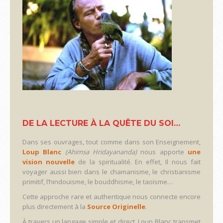
DE LA LECTURE À LA QUÊTE DU SOI…
Dans ses ouvrages, tout comme dans son Enseignement,
Loup Blanc
(Ahimsa Hridayananda)
nous apporte
une
vision nouvelle
de la spiritualité. En effet, Il nous fait
voyager aussi bien dans le chamanisme, le christianisme
primitif, l’hindouisme, le bouddhisme, le taoïsme…
Cette approche rare et authentique nous connecte encore
plus directement à la
Source Originelle
.
À travers un langage simple et direct, Loup Blanc transmet