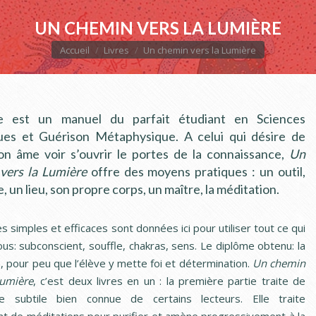
UN CHEMIN VERS LA LUMIÈRE
Vous êtes ici :
Accueil
Livres
Un chemin vers la Lumière
re est un manuel du parfait étudiant en Sciences
es et Guérison Métaphysique. A celui qui désire de
on âme voir s’ouvrir le portes de la connaissance,
Un
vers la Lumière
offre des moyens pratiques : un outil,
e, un lieu, son propre corps, un maître, la méditation.
 simples et efficaces sont données ici pour utiliser tout ce qui
us: subconscient, souffle, chakras, sens. Le diplôme obtenu: la
n, pour peu que l’élève y mette foi et détermination.
Un chemin
Lumière
, c’est deux livres en un : la première partie traite de
ie subtile bien connue de certains lecteurs. Elle traite