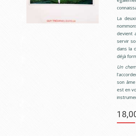
égalemen
connaissa
La deuxi
nommons 
devient a
servir s
dans la d
déjà form
Un chem
l’accord
son âme 
est en v
instrumen
18,0