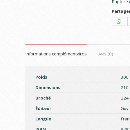
Rupture 
Partager
Shar
on
What
Informations complémentaires
Avis (0)
Poids
300 
Dimensions
210 
Broché
224
Éditeur
Guy 
Langue
Fran
ISBN
978