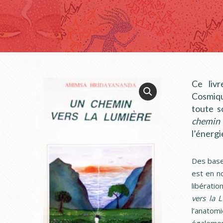
Ce liv
Cosmiqu
toute s
chemin 
l’énergi
Des bases
est en no
libératio
vers la 
l’anatom