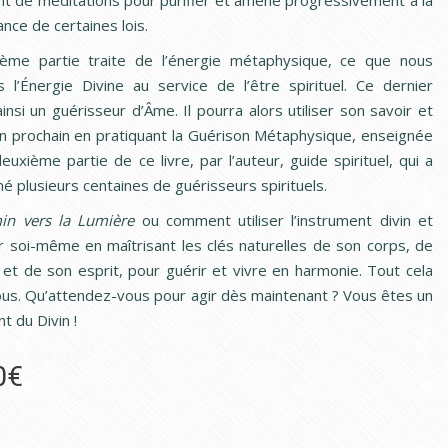
t de méditations pour purifier et amène progressivement à la
nce de certaines lois.
ème partie traite de l’énergie métaphysique, ce que nous
l’Énergie Divine au service de l’être spirituel. Ce dernier
insi un guérisseur d’Âme. Il pourra alors utiliser son savoir et
on prochain en pratiquant la Guérison Métaphysique, enseignée
euxième partie de ce livre, par l’auteur, guide spirituel, qui a
é plusieurs centaines de guérisseurs spirituels.
in vers la Lumière
ou comment utiliser l’instrument divin et
er soi-même en maîtrisant les clés naturelles de son corps, de
et de son esprit, pour guérir et vivre en harmonie. Tout cela
ous. Qu’attendez-vous pour agir dès maintenant ? Vous êtes un
t du Divin !
0
€