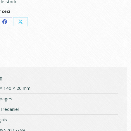
de stock
 ceci
e
Share
Share
on
on
sApp
Facebook
X
g
× 140 × 20 mm
 pages
Trédaniel
çais
2857075769