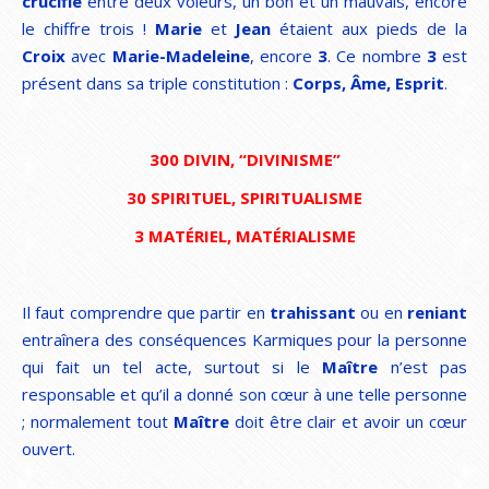
crucifié
entre deux voleurs, un bon et un mauvais, encore
le chiffre trois !
Marie
et
Jean
étaient aux pieds de la
Croix
avec
Marie-Madeleine
, encore
3
. Ce nombre
3
est
présent dans sa triple constitution :
Corps, Âme, Esprit
.
300 DIVIN, “DIVINISME”
30 SPIRITUEL, SPIRITUALISME
3 MATÉRIEL, MATÉRIALISME
Il faut comprendre que partir en
trahissant
ou en
reniant
entraînera des conséquences Karmiques pour la personne
qui fait un tel acte, surtout si le
Maître
n’est pas
responsable et qu’il a donné son cœur à une telle personne
; normalement tout
Maître
doit être clair et avoir un cœur
ouvert.