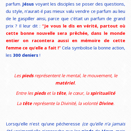
parfum.
Jésus
voyant les disciples se poser des questions,
du style, n’aurait-il pas mieux valu vendre ce parfum au lieu
de le gaspiller ainsi, parce que c’était un parfum de grand
prix ? Il leur dit :
“Je vous le dis en vérité, partout où
cette bonne nouvelle sera prêchée, dans le monde
entier on racontera aussi en mémoire de cette
femme ce qu’elle a fait !”
Cela symbolise la bonne action,
les
300 deniers
!
Les
pieds
représentent le mental, le mouvement, le
matériel
.
Entre les
pieds
et la
tête
, le cœur, la
spiritualité
La
tête
représente la Divinité, la volonté
Divine
.
Lorsqu’elle n’est qu’une pécheresse
(ce qu’elle n’a jamais
été vraiment)
elle n’approche que les
pieds
de
Jésus
, mais