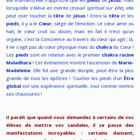
lorsqu’elle s’élève en mérite (
travail spirituel sur elle
), elle
peut oser toucher la
tête
de
Jésus
! Entre la
tête
et les
pieds
, il y a le
Cœur
, siège de l’émotion. Le cœur aime ou
hait, le cœur croit ou doute, mais en fait il n’est qu’un
organe, c’est la Conscience au travers du cœur qui agit ; là,
il ne s’agit pas du cœur physique mais du
chakra
du Cœur !
Les
pieds
sont en relation avec le premier
chakra racine
Muladhara
! Cet événement montre l’ascension de
Marie-
Madeleine
. Elle fut une grande disciple, peut-être la plus
grande de tous les Apôtres ! Toucher les pieds d’un
Être
global
est une expérience spirituelle, tout comme mettre
ses chaussures !
Il paraît que quand vous demandez à certains de vos
élèves de mettre vos sandales, il se passe des
manifestations incroyables : certains dansent,