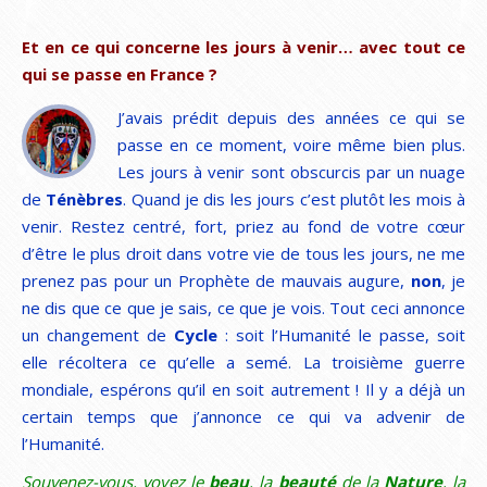
Et en ce qui concerne les jours à venir… avec tout ce
qui se passe en France ?
J’avais prédit depuis des années ce qui se
passe en ce moment, voire même bien plus.
Les jours à venir sont obscurcis par un nuage
de
Ténèbres
. Quand je dis les jours c’est plutôt les mois à
venir. Restez centré, fort, priez au fond de votre cœur
d’être le plus droit dans votre vie de tous les jours, ne me
prenez pas pour un Prophète de mauvais augure,
non
, je
ne dis que ce que je sais, ce que je vois. Tout ceci annonce
un changement de
Cycle
: soit l’Humanité le passe, soit
elle récoltera ce qu’elle a semé. La troisième guerre
mondiale, espérons qu’il en soit autrement ! Il y a déjà un
certain temps que j’annonce ce qui va advenir de
l’Humanité.
Souvenez-vous, voyez le
beau
, la
beauté
de la
Nature
, la