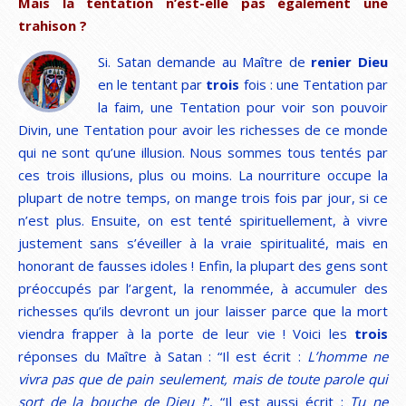
Mais la tentation n’est-elle pas également une
trahison ?
Si. Satan demande au Maître de
renier Dieu
en le tentant par
trois
fois : une Tentation par
la faim, une Tentation pour voir son pouvoir
Divin, une Tentation pour avoir les richesses de ce monde
qui ne sont qu’une illusion. Nous sommes tous tentés par
ces trois illusions, plus ou moins. La nourriture occupe la
plupart de notre temps, on mange trois fois par jour, si ce
n’est plus. Ensuite, on est tenté spirituellement, à vivre
justement sans s’éveiller à la vraie spiritualité, mais en
honorant de fausses idoles ! Enfin, la plupart des gens sont
préoccupés par l’argent, la renommée, à accumuler des
richesses qu’ils devront un jour laisser parce que la mort
viendra frapper à la porte de leur vie ! Voici les
trois
réponses du Maître à Satan : “Il est écrit :
L’homme ne
vivra pas que de pain seulement, mais de toute parole qui
sort de la bouche de Dieu !
“, “Il est aussi écrit :
Tu ne