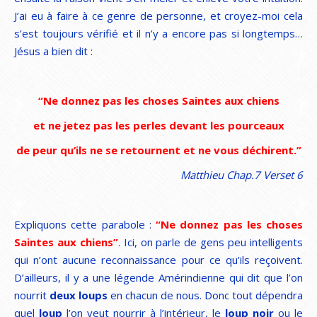
J’ai eu à faire à ce genre de personne, et croyez-moi cela
s’est toujours vérifié et il n’y a encore pas si longtemps…
Jésus a bien dit :
“Ne donnez pas les choses Saintes aux chiens
et ne jetez pas les perles devant les pourceaux
de peur qu’ils ne se retournent et ne vous déchirent.”
Matthieu Chap.7 Verset 6
Expliquons cette parabole :
“Ne donnez pas les choses
Saintes aux chiens”
. Ici, on parle de gens peu intelligents
qui n’ont aucune reconnaissance pour ce qu’ils reçoivent.
D’ailleurs, il y a une légende Amérindienne qui dit que l’on
nourrit
deux loups
en chacun de nous. Donc tout dépendra
quel
loup
l’on veut nourrir à l’intérieur, le
loup noir
ou le