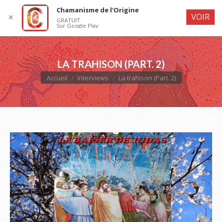
Chamanisme de l'Origine
VOIR
✕
GRATUIT
Sur Google Play
LA TRAHISON (PART. 2)
Vous êtes ici :
Accueil
Interviews
La trahison (Part. 2)