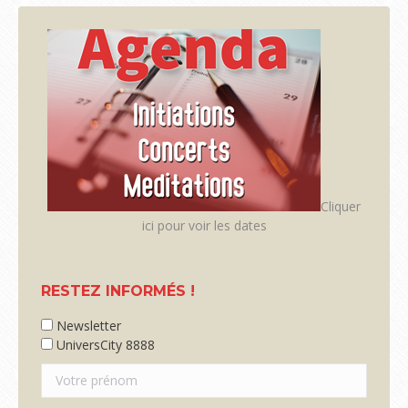
WhatsApp
Facebook
X
Cliquer
ici pour voir les dates
RESTEZ INFORMÉS !
Newsletter
UniversCity 8888