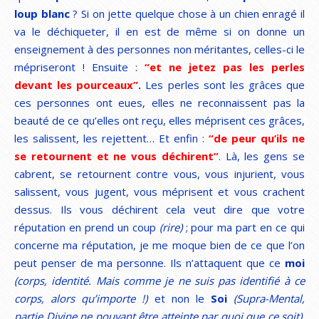
loup blanc
? Si on jette quelque chose à un chien enragé il
va le déchiqueter, il en est de même si on donne un
enseignement à des personnes non méritantes, celles-ci le
mépriseront ! Ensuite :
“et ne jetez pas les perles
devant les pourceaux”
.
Les perles sont les grâces que
ces personnes ont eues, elles ne reconnaissent pas la
beauté de ce qu’elles ont reçu, elles méprisent ces grâces,
les salissent, les rejettent… Et enfin :
“de peur qu’ils ne
se retournent et ne vous déchirent”
. Là, les gens se
cabrent, se retournent contre vous, vous injurient, vous
salissent, vous jugent, vous méprisent et vous crachent
dessus. Ils vous déchirent cela veut dire que votre
réputation en prend un coup
(rire)
; pour ma part en ce qui
concerne ma réputation, je me moque bien de ce que l’on
peut penser de ma personne. Ils n’attaquent que ce
moi
(corps, identité. Mais comme je ne suis pas identifié à ce
corps, alors qu’importe !)
et non le
Soi
(Supra-Mental,
partie Divine ne pouvant être atteinte par quoi que ce soit)
,