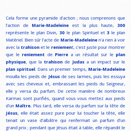
Cela forme une pyramide d’action ; nous comprenons que
l’action de
Marie-Madeleine
est la plus haute,
300
représente le plan Divin,
30
le plan Spirituel et
3
le plan
Matériel. Bien sûr l’acte de
Marie-Madeleine
n’a rien à voir
avec la
trahison
et le
reniemen
t, c’est juste pour montrer
que le
reniement
de
Pierre
a un résultat sur le
plan
physique
, que la
trahison
de
Judas
a un impact sur le
plan spirituel
. Dans un premier temps,
Marie-Madeleine
mouilla les pieds de
Jésus
de ses larmes, puis les essuya
avec ses cheveux et, embrassant les pieds du Seigneur,
elle y versa du parfum. De cette manière de nombreux
Karmas sont purifiés, quand vous vous mettez aux pieds
d’un
Maître.
Plus tard, elle versa du parfum sur la tête de
Jésus
, elle était assez pure pour lui toucher la tête, elle
tenait un vase d’albâtre qui renfermait un parfum d’un
grand prix ; pendant que Jésus était à table, elle répandit le