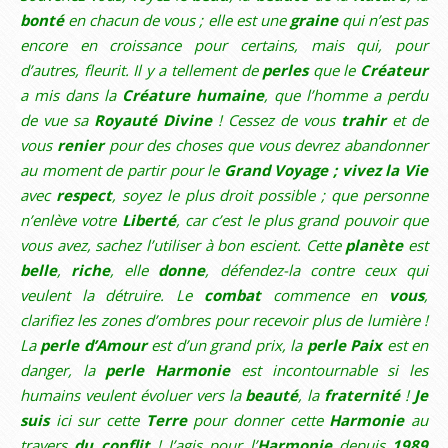
bonté
en chacun de vous ; elle est une
graine
qui n’est pas
encore en croissance pour certains, mais qui, pour
d’autres, fleurit. Il y a tellement de
perles
que le
Créateur
a mis dans la
Créature humaine
, que l’homme a perdu
de vue sa
Royauté Divine
! Cessez de vous
trahir
et de
vous
renier
pour des choses que vous devrez abandonner
au moment de partir pour le
Grand Voyage ; vivez la Vie
avec
respect
, soyez le plus droit possible ; que personne
n’enlève votre
Liberté
, car c’est le plus grand pouvoir que
vous avez, sachez l’utiliser à bon escient. Cette
planète
est
belle
,
riche
, elle
donne
, défendez-la contre ceux qui
veulent la détruire. Le
combat
commence en
vous
,
clarifiez les zones d’ombres pour recevoir plus de lumière !
La
perle d’Amour
est d’un grand prix, la
perle Paix
est en
danger, la
perle Harmonie
est incontournable si les
humains veulent évoluer vers la
beauté
, la
fraternité
!
Je
suis
ici sur cette
Terre
pour donner cette
Harmonie
au
travers
du conflit
! J’agis pour l’
Harmonie
depuis
1989