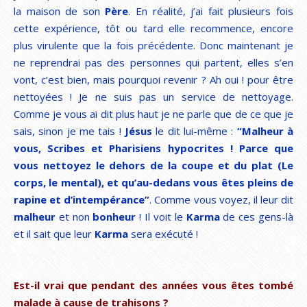
la maison de son
Père
. En réalité, j’ai fait plusieurs fois
cette expérience, tôt ou tard elle recommence, encore
plus virulente que la fois précédente. Donc maintenant je
ne reprendrai pas des personnes qui partent, elles s’en
vont, c’est bien, mais pourquoi revenir ? Ah oui ! pour être
nettoyées ! Je ne suis pas un service de nettoyage.
Comme je vous ai dit plus haut je ne parle que de ce que je
sais, sinon je me tais !
Jésus
le dit lui-même :
“Malheur à
vous, Scribes et Pharisiens hypocrites ! Parce que
vous nettoyez le dehors de la coupe et du plat (Le
corps, le mental), et qu’au-dedans vous êtes pleins de
rapine et d’intempérance”
. Comme vous voyez, il leur dit
malheur
et non
bonheur
! Il voit le
Karma
de ces gens-là
et il sait que leur
Karma
sera exécuté !
Est-il vrai que pendant des années vous êtes tombé
malade à cause de trahisons ?