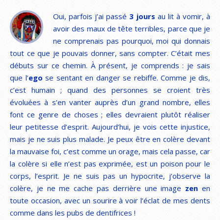
Oui, parfois j’ai passé
3 jours
au lit à vomir, à
avoir des maux de tête terribles, parce que je
ne comprenais pas pourquoi, moi qui donnais
tout ce que je pouvais donner, sans compter. C’était mes
débuts sur ce chemin. À présent, je comprends : je sais
que l’
ego
se sentant en danger se rebiffe. Comme je dis,
c’est humain ; quand des personnes se croient très
évoluées à s’en vanter auprès d’un grand nombre, elles
font ce genre de choses ; elles devraient plutôt réaliser
leur petitesse d’esprit. Aujourd’hui, je vois cette injustice,
mais je ne suis plus malade. Je peux être en colère devant
la mauvaise foi, c’est comme un orage, mais cela passe, car
la colère si elle n’est pas exprimée, est un poison pour le
corps, l’esprit. Je ne suis pas un hypocrite, j’observe la
colère, je ne me cache pas derrière une image
zen
en
toute occasion, avec un sourire à voir l’éclat de mes dents
comme dans les pubs de dentifrices !