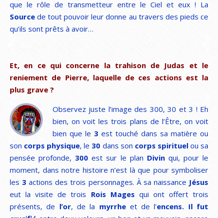
que le rôle de transmetteur entre le Ciel et eux ! La
Source
de tout pouvoir leur donne au travers des pieds ce
qu’ils sont prêts à avoir…
Et, en ce qui concerne la trahison de Judas et le
reniement de Pierre, laquelle de ces actions est la
plus grave ?
Observez juste l’image des 300, 30 et 3 ! Eh
bien, on voit les trois plans de l’Être, on voit
bien que le
3
est touché dans sa matière ou
son
corps physique
, le
30
dans son
corps spirituel
ou sa
pensée profonde,
300
est sur le plan
Divin
qui, pour le
moment, dans notre histoire n’est là que pour symboliser
les
3
actions des trois personnages. À sa naissance
Jésus
eut la visite de trois
Rois Mages
qui ont offert trois
présents, de
l’or
, de la
myrrhe
et de l’
encens. Il fut