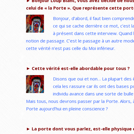
► Bonjour Loup Blanc, vous avez décidé de nous 
celui de « la Porte ». Que représente cette port
Bonjour, d’abord, il faut bien comprend
ce qui se cache derrière ce mot, c’est
à présent dans cette interview. Quand le 
notion de passage. C’est le passage à un autre mode
cette vérité n’est pas celle du Moi inférieur.
► Cette vérité est-elle abordable pour tous ?
Disons que oui et non… La plupart des 
cela les rassure car ils ont des bases p
individu avance dans une sorte de bulle
Mais tous, nous devrons passer par la Porte. Alors, 
Porte aujourd’hui en pleine conscience ?
► La porte dont vous parlez, est-elle physique