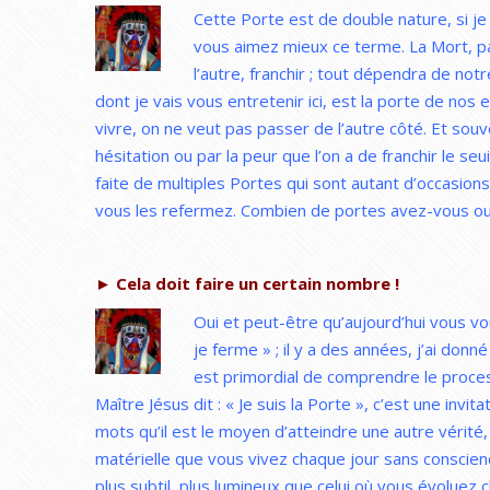
Cette Porte est de double nature, si je 
vous aimez mieux ce terme. La Mort, p
l’autre, franchir ; tout dépendra de notr
dont je vais vous entretenir ici, est la porte de nos
vivre, on ne veut pas passer de l’autre côté. Et so
hésitation ou par la peur que l’on a de franchir le s
faite de multiples Portes qui sont autant d’occasio
vous les refermez. Combien de portes avez-vous ou
► Cela doit faire un certain nombre !
Oui et peut-être qu’aujourd’hui vous vo
je ferme » ; il y a des années, j’ai donné
est primordial de comprendre le proces
Maître Jésus dit : « Je suis la Porte », c’est une invit
mots qu’il est le moyen d’atteindre une autre vérité, u
matérielle que vous vivez chaque jour sans conscienc
plus subtil, plus lumineux que celui où vous évoluez 