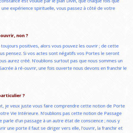
nstance est voulue par le plan Divin, que chaque fois que
une expérience spirituelle, vous passez à côté de votre
ouvrir, non ?
 toujours positives, alors vous pouvez les ouvrir ; de cette
s pensez. Si vos actes sont négatifs vos Portes le seront
e vous aurez créé. N’oublions surtout pas que nous sommes un
acrée à ré-ouvrir, une fois ouverte nous devons en franchir le
articulier ?
t, je veux juste vous faire comprendre cette notion de Porte
votre Vie Intérieure. N’oublions pas cette notion de Passage
i je parle d’un passage à un autre état de conscience ; nous y
une porte il faut se diriger vers elle, l’ouvrir, la franchir et