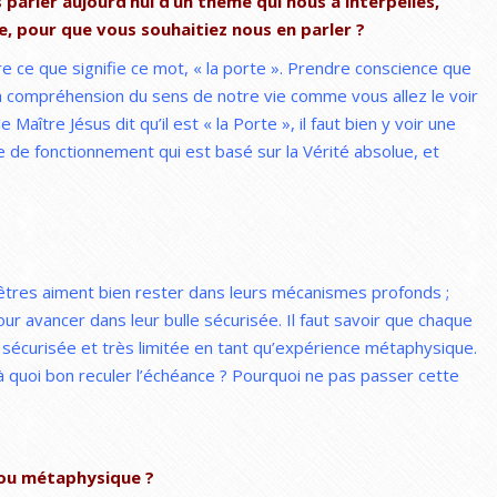
parler aujourd’hui d’un thème qui nous a interpellés,
e, pour que vous souhaitiez nous en parler ?
re ce que signifie ce mot, « la porte ». Prendre conscience que
 la compréhension du sens de notre vie comme vous allez le voir
Maître Jésus dit qu’il est « la Porte », il faut bien y voir une
 de fonctionnement qui est basé sur la Vérité absolue, et
êtres aiment bien rester dans leurs mécanismes profonds ;
our avancer dans leur bulle sécurisée. Il faut savoir que chaque
 sécurisée et très limitée en tant qu’expérience métaphysique.
à quoi bon reculer l’échéance ? Pourquoi ne pas passer cette
 ou métaphysique ?