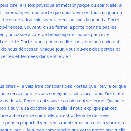
puis dire, à la fois physique et métaphysique ou spirituelle, si
ar exemple, est une porte que nous devrons tous, un jour ou
e façon de la franchir : avec la peur ou sans la peur. La Porte,
 expériences. Souvent, on se ferme la porte pour ne pas les
uvent, on passe à côté de beaucoup de choses par cette
euil de cette Porte. Nous pouvons dire aussi que notre vie est
ns de nous dépasser. Chaque jour, vous ouvrez des portes et
vertes et fermées dans votre vie ?
us dites « je vais être conscient des Portes que j’ouvre ou que
 un exercice que je vous enseignerai plus tard ; pour l’instant il
sus de « la Porte » qui s’ouvre ou bien qui se ferme. Quand le
ation à suivre sa doctrine spirituelle. Il nous explique par ces
ne autre réalité spirituelle qui est différente de la vie
e pour la plupart. Il veut vous montrer un autre plan vibratoire
chaque jour. Il faut bien comprendre que cette notion spirituelle