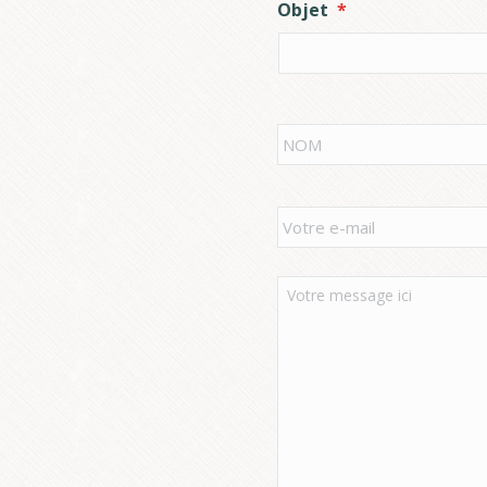
Objet
*
Nom
*
Votre
e-
mail
*
Votre
message
*