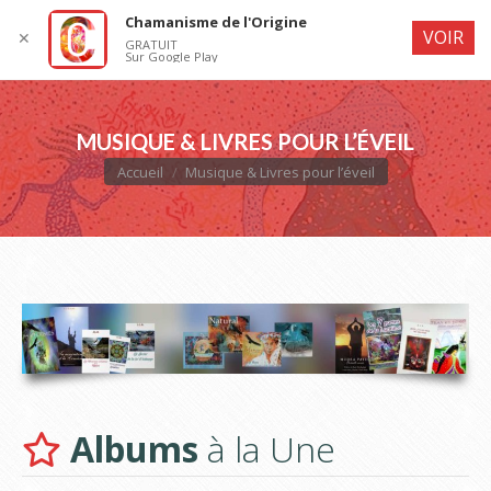
Chamanisme de l'Origine
VOIR
✕
GRATUIT
Sur Google Play
MUSIQUE & LIVRES POUR L’ÉVEIL
Vous êtes ici :
Accueil
Musique & Livres pour l’éveil
Albums
à la Une