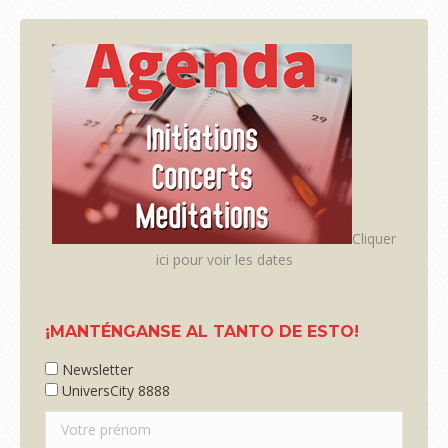
WhatsApp
Facebook
X
Cliquer
ici pour voir les dates
¡MANTÉNGANSE AL TANTO DE ESTO!
Newsletter
UniversCity 8888