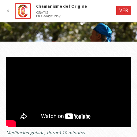
Chamanisme de l'Origine
VER
✕
GRATIS
En Google Play
Meditación guiada, durará 10 minutos…