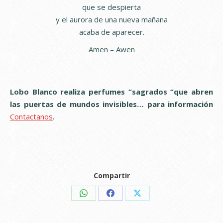
que se despierta
y el aurora de una nueva mañana
acaba de aparecer.
Amen – Awen
Lobo Blanco realiza perfumes “sagrados “que abren
las puertas de mundos invisibles… para información
Contactanos
.
Compartir
Share
Share
Share
on
on
on