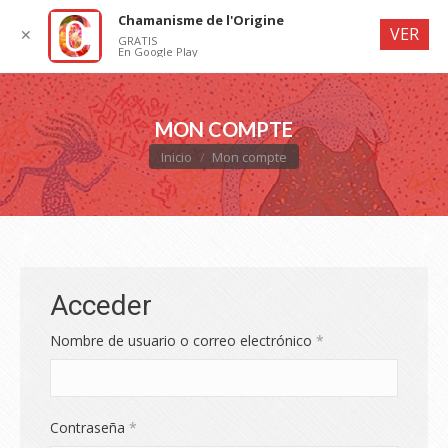
Chamanisme de l'Origine
VER
✕
GRATIS
En Google Play
MON COMPTE
Estás aquí:
Inicio
Mon compte
Acceder
Obligatorio
Nombre de usuario o correo electrónico
*
Obligatorio
Contraseña
*